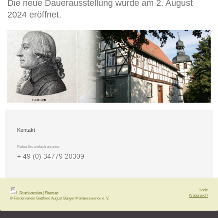
Die neue Dauerausstellung wurde am 2. August
2024 eröffnet.
Kontakt
Rufen Sie einfach an unter
+ 49 (0) 34779 20309
Login
Druckversion
|
Sitemap
Webansicht
© Förderverein Gottfried August Bürger Molmerswende e. V.